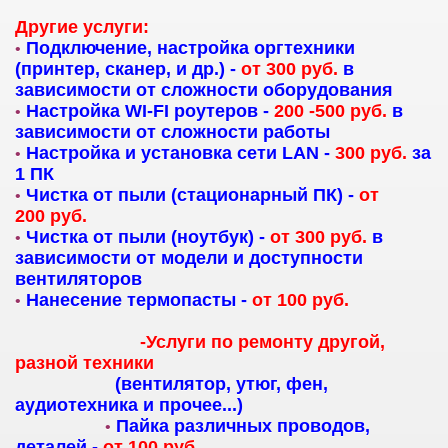
Другие услуги:
Подключение, настройка оргтехники
•
(принтер, сканер, и др.) -
от 300
руб.
в
зависимости от сложности оборудования
Настройка WI-FI роутеров -
200 -500 руб.
в
•
зависимости от сложности работы
Настройка и установка сети LAN -
300 руб
.
за
•
1 ПК
Чистка от пыли
(стационарный ПК)
-
от
•
200
руб
.
Чистка от пыли
(ноутбук)
-
от 300
руб
.
в
•
зависимости от модели и доступности
вентиляторов
Нанесение термопасты -
от 100
руб
.
•
-Услуги по ремонту другой,
разной техники
(вентилятор, утюг, фен,
аудиотехника и прочее...)
Пайка различных проводов,
•
деталей -
от 100
руб
.